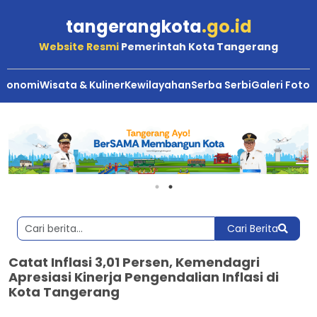
tangerangkota
.go.id
Website Resmi
Pemerintah Kota Tangerang
Ekonomi
Wisata & Kuliner
Kewilayahan
Serba Serbi
Galeri Foto
Cari Berita
Catat Inflasi 3,01 Persen, Kemendagri
Apresiasi Kinerja Pengendalian Inflasi di
Kota Tangerang