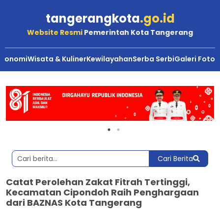
tangerangkota
.go.id
Website Resmi
Pemerintah Kota Tangerang
Ekonomi
Wisata & Kuliner
Kewilayahan
Serba Serbi
Galeri Foto
Cari Berita
Catat Perolehan Zakat Fitrah Tertinggi,
Kecamatan Cipondoh Raih Penghargaan
dari BAZNAS Kota Tangerang