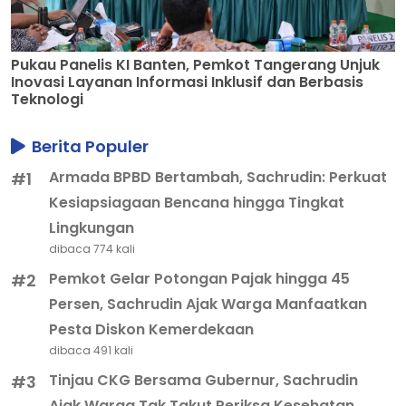
Berita Populer
Armada BPBD Bertambah, Sachrudin: Perkuat
#1
Kesiapsiagaan Bencana hingga Tingkat
Lingkungan
dibaca 774 kali
Pemkot Gelar Potongan Pajak hingga 45
#2
Persen, Sachrudin Ajak Warga Manfaatkan
Pesta Diskon Kemerdekaan
dibaca 491 kali
Tinjau CKG Bersama Gubernur, Sachrudin
#3
Ajak Warga Tak Takut Periksa Kesehatan
dibaca 394 kali
Loker Kota Tangerang Pekan Ini, Ada Peluang
#4
Kerja di Berbagai Perusahaan
dibaca 374 kali