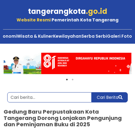
tangerangkota
.go.id
Website Resmi
Pemerintah Kota Tangerang
Ekonomi
Wisata & Kuliner
Kewilayahan
Serba Serbi
Galeri Foto
Cari Berita
Gedung Baru Perpustakaan Kota
Tangerang Dorong Lonjakan Pengunjung
dan Peminjaman Buku di 2025