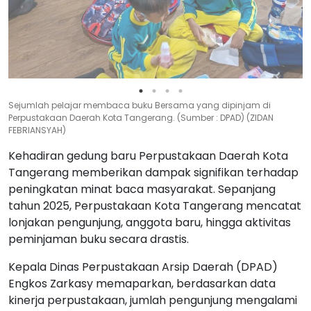
Tangerang yang dipenuhi oleh para Pelajar Pendidikan Anak Usia
Dunia (PAUD) Kota Tangerang yang sedang melakukan giat Lomba
Mewarnai (Sumber : Arsip Dinas Perpustakaan dan Arsip Daerah)
(ZIDAN FEBRIANSYAH)
Kehadiran gedung baru Perpustakaan Daerah Kota
Tangerang memberikan dampak signifikan terhadap
peningkatan minat baca masyarakat. Sepanjang
tahun 2025, Perpustakaan Kota Tangerang mencatat
lonjakan pengunjung, anggota baru, hingga aktivitas
peminjaman buku secara drastis.
Kepala Dinas Perpustakaan Arsip Daerah (DPAD)
Engkos Zarkasy memaparkan, berdasarkan data
kinerja perpustakaan, jumlah pengunjung mengalami
peningkatan sebesar 399,4 persen, dari 7.583
pengunjung pada 2024 menjadi 37.869 pengunjung
pada 2025.
“Lonjakan serupa juga terjadi pada jumlah anggota
baru yang meningkat 159,8 persen, dari 338 anggota