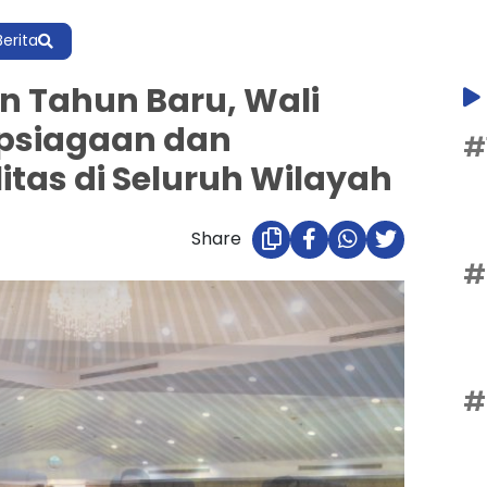
Berita
an Tahun Baru, Wali
apsiagaan dan
#
tas di Seluruh Wilayah
Share
#
#