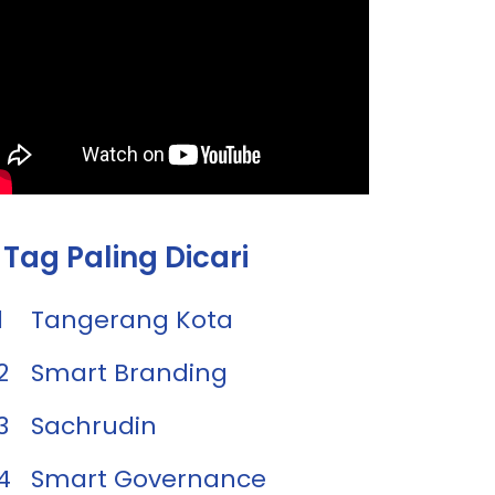
Tag Paling Dicari
1
Tangerang Kota
2
Smart Branding
3
Sachrudin
4
Smart Governance