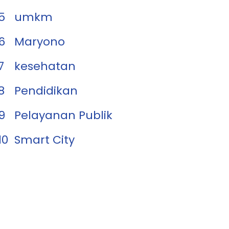
5
umkm
6
Maryono
7
kesehatan
8
Pendidikan
9
Pelayanan Publik
10
Smart City