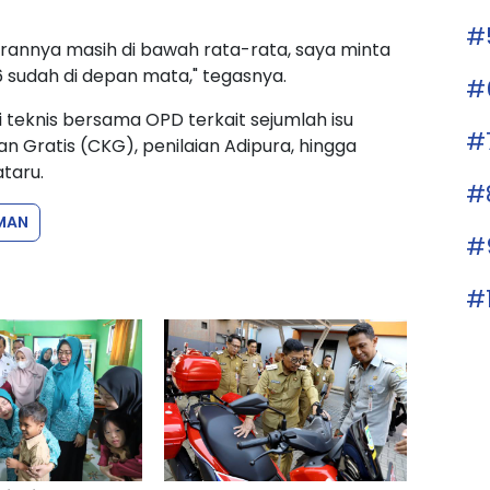
#
annya masih di bawah rata-rata, saya minta
 sudah di depan mata," tegasnya.
#
 teknis bersama OPD terkait sejumlah isu
#
n Gratis (CKG), penilaian Adipura, hingga
ataru.
#
MAN
#
#