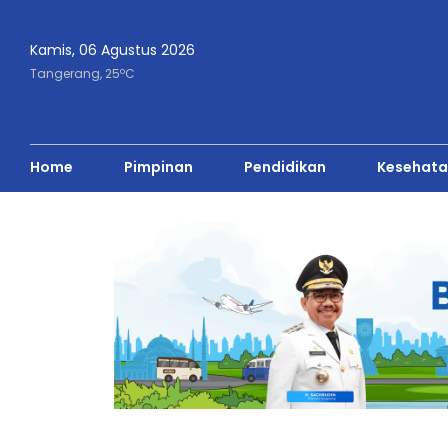
Kamis, 06 Agustus 2026
o
Tangerang,
25
C
Home
Pimpinan
Pendidikan
Kesehata