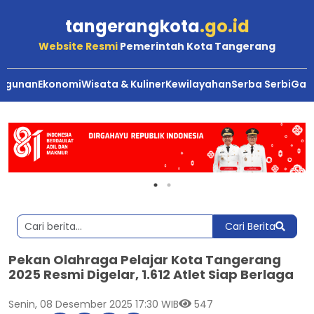
tangerangkota
.go.id
Website Resmi
Pemerintah Kota Tangerang
ngunan
Ekonomi
Wisata & Kuliner
Kewilayahan
Serba Serbi
Gale
Cari Berita
Pekan Olahraga Pelajar Kota Tangerang
2025 Resmi Digelar, 1.612 Atlet Siap Berlaga
Senin, 08 Desember 2025 17:30 WIB
547