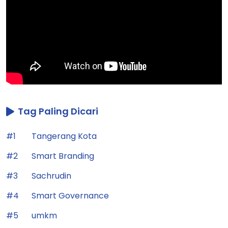
Tag Paling Dicari
#1
Tangerang Kota
#2
Smart Branding
#3
Sachrudin
#4
Smart Governance
#5
umkm