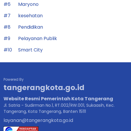
#6
Maryono
#7
kesehatan
#8
Pendidikan
#9
Pelayanan Publik
#10
Smart City
Powered By
tangerangkota.go.id
Website Resmi Pemerintah Kota Tangerang
Jl. Satria - Sudirman No.1, RT.002/RW.001, Sukaasih, Kec.
Tangerang, Kota Tangerang, Banten 15111
layanan@tangerangkota.go.id