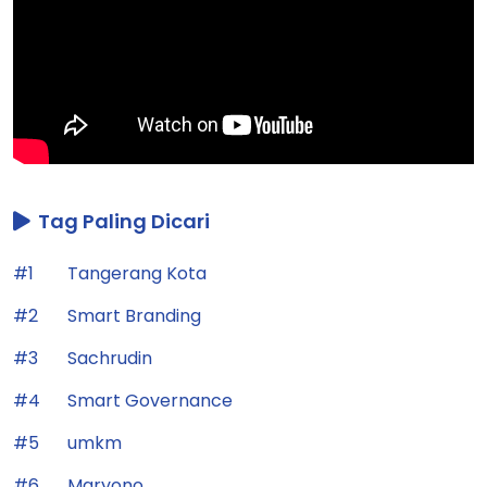
Tag Paling Dicari
#1
Tangerang Kota
#2
Smart Branding
#3
Sachrudin
#4
Smart Governance
#5
umkm
#6
Maryono