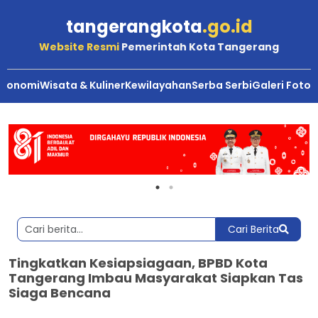
tangerangkota
.go.id
Website Resmi
Pemerintah Kota Tangerang
Ekonomi
Wisata & Kuliner
Kewilayahan
Serba Serbi
Galeri Foto
Cari Berita
Tingkatkan Kesiapsiagaan, BPBD Kota
Tangerang Imbau Masyarakat Siapkan Tas
Siaga Bencana