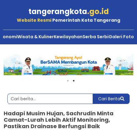
tangerangkota
.go.id
Website Resmi
Pemerintah Kota Tangerang
Ekonomi
Wisata & Kuliner
Kewilayahan
Serba Serbi
Galeri Foto
Cari Berita
Hadapi Musim Hujan, Sachrudin Minta
Camat-Lurah Lebih Aktif Monitoring,
Pastikan Drainase Berfungsi Baik