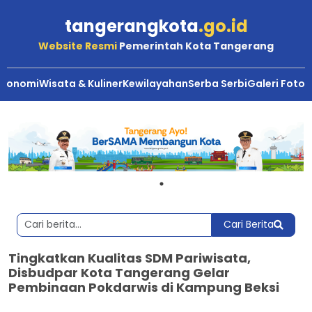
tangerangkota
.go.id
Website Resmi
Pemerintah Kota Tangerang
Ekonomi
Wisata & Kuliner
Kewilayahan
Serba Serbi
Galeri Foto
Cari Berita
Tingkatkan Kualitas SDM Pariwisata,
Disbudpar Kota Tangerang Gelar
Pembinaan Pokdarwis di Kampung Beksi