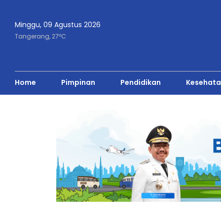
Minggu, 09 Agustus 2026
o
Tangerang,
27
C
Home
Pimpinan
Pendidikan
Kesehata