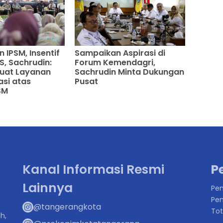
 IPSM, Insentif
Sampaikan Aspirasi di
S, Sachrudin:
Forum Kemendagri,
kuat Layanan
Sachrudin Minta Dukungan
asi atas
Pusat
SM
Kanal Informasi Resmi
P
Lainnya
Pen
Pen
@tangerangkota
Tot
h,