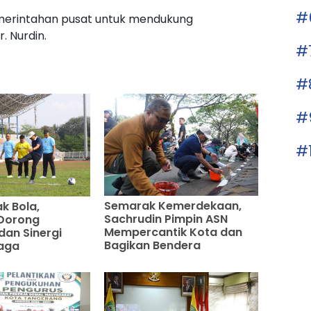
#
emerintahan pusat untuk mendukung
. Nurdin.
#
#
#
#
Semarak Kemerdekaan,
k Bola,
Sachrudin Pimpin ASN
 Dorong
Mempercantik Kota dan
dan Sinergi
Bagikan Bendera
aga