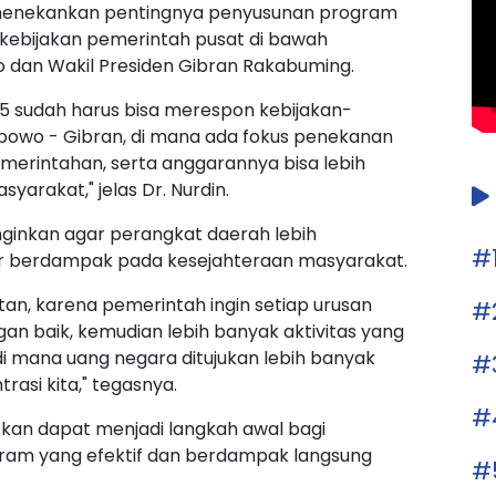
 menekankan pentingnya penyusunan program
 kebijakan pemerintah pusat di bawah
 dan Wakil Presiden Gibran Rakabuming.
5 sudah harus bisa merespon kebijakan-
abowo - Gibran, di mana ada fokus penekanan
merintahan, serta anggarannya bisa lebih
yarakat," jelas Dr. Nurdin.
nginkan agar perangkat daerah lebih
#
r berdampak pada kesejahteraan masyarakat.
an, karena pemerintah ingin setiap urusan
#
an baik, kemudian lebih banyak aktivitas yang
i mana uang negara ditujukan lebih banyak
#
rasi kita," tegasnya.
#
rapkan dapat menjadi langkah awal bagi
ram yang efektif dan berdampak langsung
#