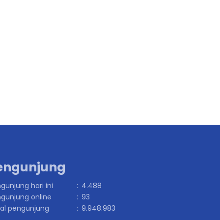
engunjung
gunjung hari ini
:
4.488
gunjung online
:
93
al pengunjung
:
9.948.983