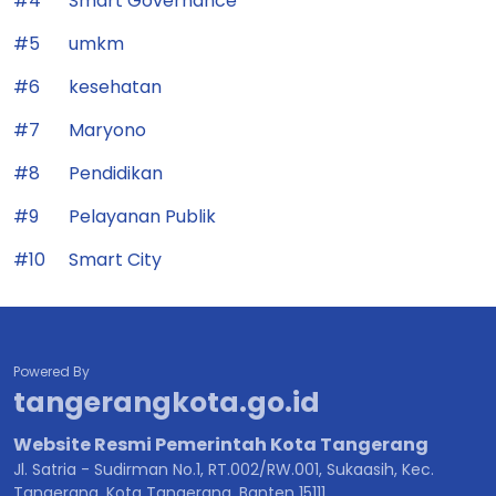
#4
Smart Governance
#5
umkm
#6
kesehatan
#7
Maryono
#8
Pendidikan
#9
Pelayanan Publik
#10
Smart City
Powered By
tangerangkota.go.id
Website Resmi Pemerintah Kota Tangerang
Jl. Satria - Sudirman No.1, RT.002/RW.001, Sukaasih, Kec.
Tangerang, Kota Tangerang, Banten 15111