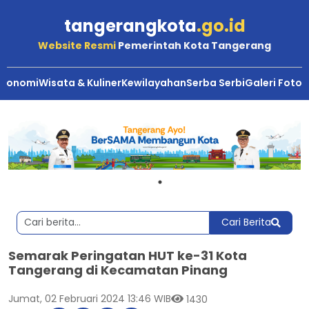
tangerangkota
.go.id
Website Resmi
Pemerintah Kota Tangerang
Ekonomi
Wisata & Kuliner
Kewilayahan
Serba Serbi
Galeri Foto
Cari Berita
Semarak Peringatan HUT ke-31 Kota
Tangerang di Kecamatan Pinang
Jumat, 02 Februari 2024 13:46 WIB
1430