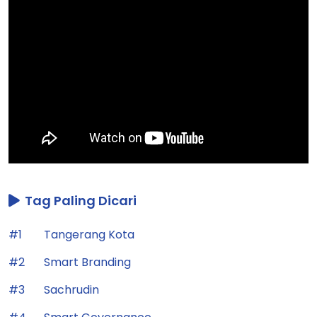
Tag Paling Dicari
#1
Tangerang Kota
#2
Smart Branding
#3
Sachrudin