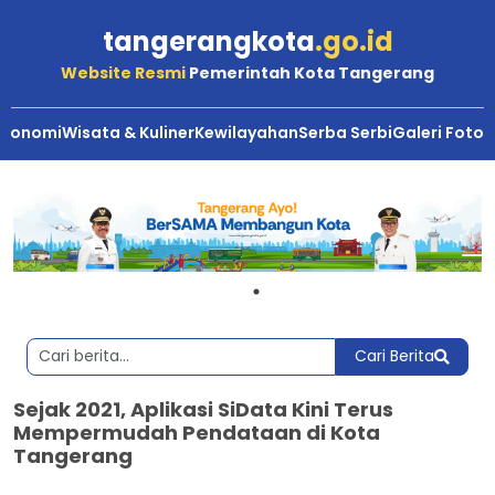
tangerangkota
.go.id
Website Resmi
Pemerintah Kota Tangerang
Ekonomi
Wisata & Kuliner
Kewilayahan
Serba Serbi
Galeri Foto
Cari Berita
Sejak 2021, Aplikasi SiData Kini Terus
Mempermudah Pendataan di Kota
Tangerang