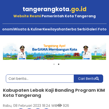
tangerangkota
.go.id
Website Resmi
Pemerintah Kota Tangerang
Ekonomi
Wisata & Kuliner
Kewilayahan
Serba Serbi
Galeri Foto
Cari Berita
Kabupaten Lebak Kaji Banding Program KIM
Kota Tangerang
Rabu, 08 Februari 2023 18:24 WIB
926