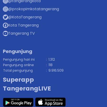
@tangerangkota
@prokopimkotatangerang
@KotaTangerang
Kota Tangerang
Tangerang TV
Pengunjung
Pengunjung hari ini
:
1.312
Pengunjung online
:
118
Total pengunjung
:
9.916.509
Superapp
TangerangLIVE