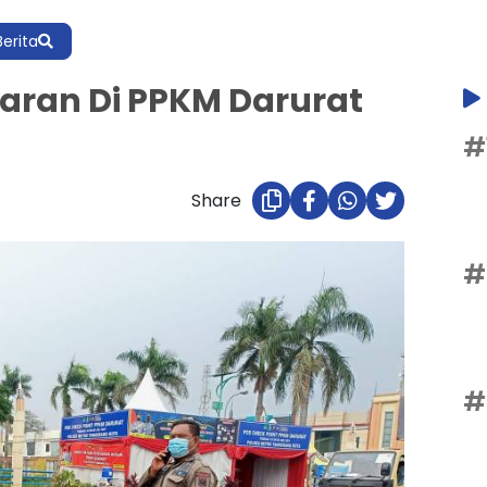
Berita
garan Di PPKM Darurat
#
Share
#
#