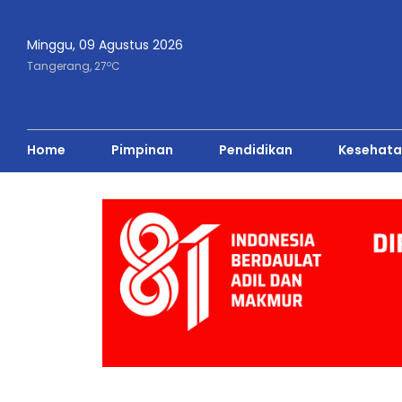
Minggu, 09 Agustus 2026
o
Tangerang,
27
C
Home
Pimpinan
Pendidikan
Kesehata