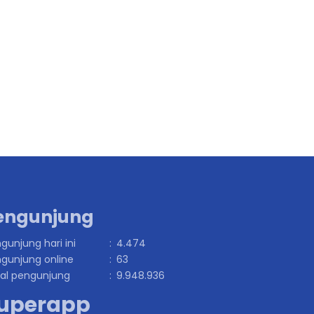
engunjung
gunjung hari ini
:
4.474
gunjung online
:
63
al pengunjung
:
9.948.936
uperapp