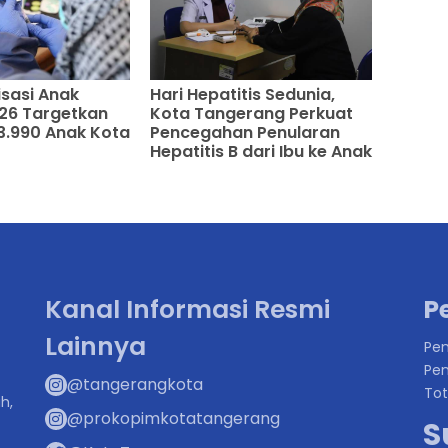
Hari Hepatitis Sedunia,
isasi Anak
Kota Tangerang Perkuat
26 Targetkan
Pencegahan Penularan
113.990 Anak Kota
Hepatitis B dari Ibu ke Anak
Kanal Informasi Resmi
P
Lainnya
Pen
Pen
@tangerangkota
Tot
h,
@prokopimkotatangerang
S