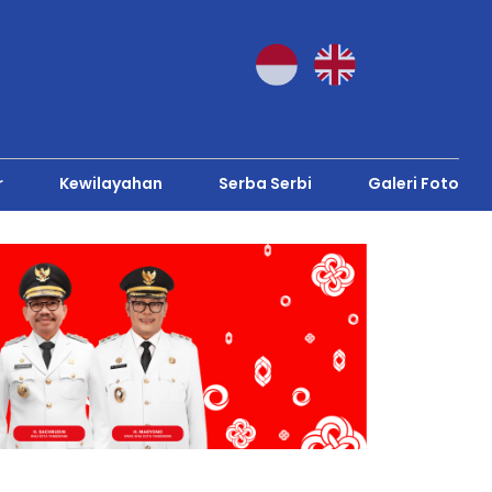
r
Kewilayahan
Serba Serbi
Galeri Foto