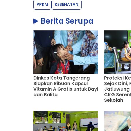
PPKM
KESEHATAN
Berita Serupa
Dinkes Kota Tangerang
Proteksi K
Siapkan Ribuan Kapsul
Sejak Dini
Vitamin A Gratis untuk Bayi
Jatiuwung 
dan Balita
CKG Serent
Sekolah