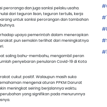
#
si peroranga dan juga sanksi pelaku usaha.
ai dari teguran lisan, teguran tertulis, kerja
#
n barang untuk sanksi perorangan dan tambahan
mbuhnya.
#
f terhadap upaya pemerintah dalam menerapkan
#
arakat pun semakin terlihat dari meningkatnya
ri.
#
pat saling bahu-membahu, mengambil peran
umlah penyebaran penularan Covid-19 di Kota
rakat cukut positif. Walaupun masih suka
pemahaman mengenai aturan PPKM Darurat
kin meningkat seiring berjalannya waktu.
erubahan yang signifikan pada menurunnya
asnya.