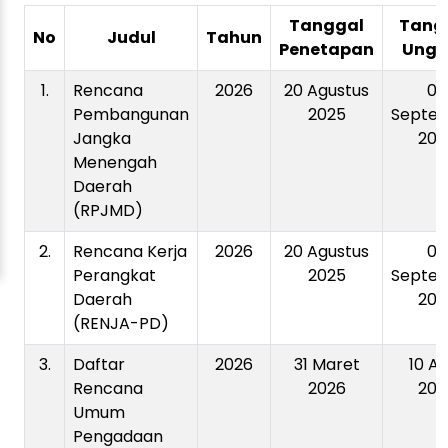
Tanggal
Tang
No
Judul
Tahun
Penetapan
Ung
1.
Rencana
2026
20 Agustus
03
Pembangunan
2025
Septe
Jangka
202
Menengah
Daerah
(RPJMD)
2.
Rencana Kerja
2026
20 Agustus
02
Perangkat
2025
Septe
Daerah
202
(RENJA-PD)
3.
Daftar
2026
31 Maret
10 Ap
Rencana
2026
202
Umum
Pengadaan