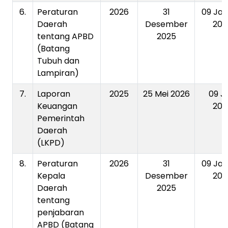
6.
Peraturan
2026
31
09 Jan
Daerah
Desember
202
tentang APBD
2025
(Batang
Tubuh dan
Lampiran)
7.
Laporan
2025
25 Mei 2026
09 J
Keuangan
202
Pemerintah
Daerah
(LKPD)
8.
Peraturan
2026
31
09 Jan
Kepala
Desember
202
Daerah
2025
tentang
penjabaran
APBD (Batang