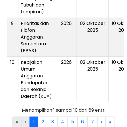
Tubuh dan
Lampiran)
9.
Prioritas dan
2026
02 Oktober
10 Okt
Plafon
2025
202
Anggaran
Sementara
(PPAS)
10.
Kebijakan
2026
02 Oktober
10 Okt
Umum
2025
202
Anggaran
Pendapatan
dan Belanja
Daerah (KUA)
Menampilkan 1 sampai 10 dari 69 entri
«
‹
1
2
3
4
5
6
7
›
»