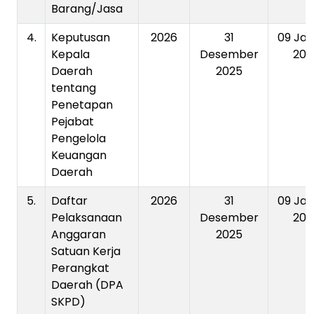
Barang/Jasa
4.
Keputusan
2026
31
09 Jan
Kepala
Desember
202
Daerah
2025
tentang
Penetapan
Pejabat
Pengelola
Keuangan
Daerah
5.
Daftar
2026
31
09 Jan
Pelaksanaan
Desember
202
Anggaran
2025
Satuan Kerja
Perangkat
Daerah (DPA
SKPD)