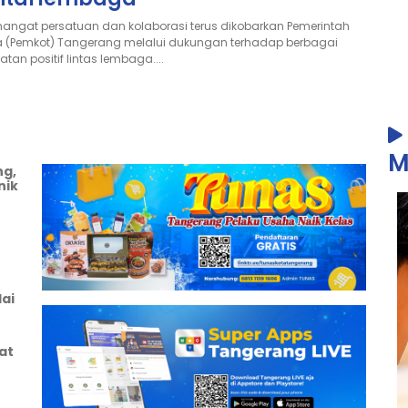
angat persatuan dan kolaborasi terus dikobarkan Pemerintah
a (Pemkot) Tangerang melalui dukungan terhadap berbagai
atan positif lintas lembaga....
at, 07 Agustus 2026
|
4 jam yang lalu
ispora Kota Tangerang
M
gendakan Tangerang Beryoga
ng,
nik
ikuti 2.000 Peserta, Jadi Event Yoga
rbesar di Banten
gerang Beryoga akan diselenggarakan di Stadion Benteng
orn Kota Tangerang pada 1 November 2026....
at, 07 Agustus 2026
|
4 jam yang lalu
ai
emarak Kemerdekaan, Sachrudin
at
impin ASN Mempercantik Kota dan
agikan Bendera