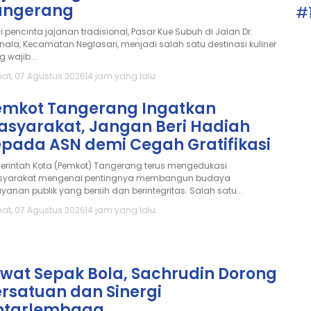
angerang
#
i pencinta jajanan tradisional, Pasar Kue Subuh di Jalan Dr.
anala, Kecamatan Neglasari, menjadi salah satu destinasi kuliner
 wajib...
at, 07 Agustus 2026
|
4 jam yang lalu
emkot Tangerang Ingatkan
asyarakat, Jangan Beri Hadiah
epada ASN demi Cegah Gratifikasi
erintah Kota (Pemkot) Tangerang terus mengedukasi
yarakat mengenai pentingnya membangun budaya
yanan publik yang bersih dan berintegritas. Salah satu...
at, 07 Agustus 2026
|
4 jam yang lalu
ewat Sepak Bola, Sachrudin Dorong
rsatuan dan Sinergi
ntarlembaga