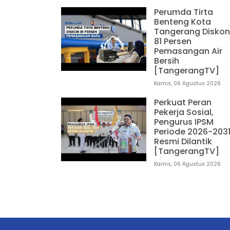
Pel
Perumda Tirta
Tan
Benteng Kota
men
Tangerang Diskon
81 Persen
Jum
Pemasangan Air
Bersih
B
[TangerangTV]
Ta
Kamis, 06 Agustus 2026
P
Perkuat Peran
Pem
Pekerja Sosial,
kem
Pengurus IPSM
pem
Periode 2026-203
Resmi Dilantik
Jum
[TangerangTV]
Kamis, 06 Agustus 2026