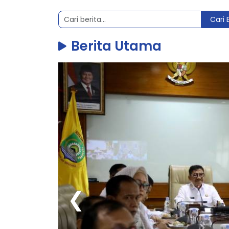
Kota
Tangerang
Cari 
Berita Utama
❮