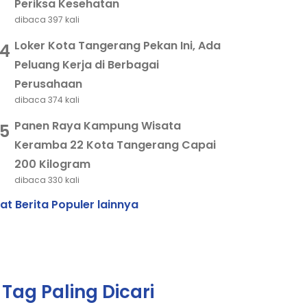
Periksa Kesehatan
dibaca 397 kali
Loker Kota Tangerang Pekan Ini, Ada
4
Peluang Kerja di Berbagai
Perusahaan
dibaca 374 kali
a Tangerang Masuk 6 Besar Nomine 
Panen Raya Kampung Wisata
5
yono Paparkan Berbagai Inovasi Pe
Keramba 22 Kota Tangerang Capai
200 Kilogram
 06 Agustus 2026
dibaca 330 kali
hat Berita Populer lainnya
Tag Paling Dicari