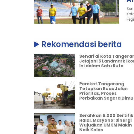
Sem
Kot
kegi
Jum
Rekomendasi berita
D
A
Sehari di Kota Tangera
Jelajahi 5 Landmark Iko
Di
Ini dalam Satu Rute
Te
Tan
Pemkot Tangerang
Reb
Tetapkan Ruas Jalan
Prioritas, Proses
Jum
Perbaikan Segera Dimul
S
Serahkan 5.000 Sertifik
P
Halal, Maryono: Sinergi
Wujudkan UMKM Makin
B
Naik Kelas