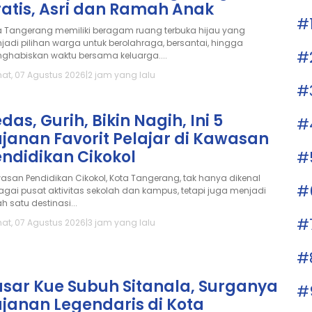
atis, Asri dan Ramah Anak
#
a Tangerang memiliki beragam ruang terbuka hijau yang
jadi pilihan warga untuk berolahraga, bersantai, hingga
#
ghabiskan waktu bersama keluarga....
at, 07 Agustus 2026
|
2 jam yang lalu
#
das, Gurih, Bikin Nagih, Ini 5
#
janan Favorit Pelajar di Kawasan
ndidikan Cikokol
#
asan Pendidikan Cikokol, Kota Tangerang, tak hanya dikenal
#
agai pusat aktivitas sekolah dan kampus, tetapi juga menjadi
h satu destinasi...
#
at, 07 Agustus 2026
|
3 jam yang lalu
#
asar Kue Subuh Sitanala, Surganya
#
janan Legendaris di Kota