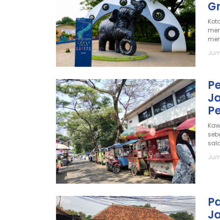
Gr
Kot
men
men
Jum
Pe
Ja
Pe
Kaw
seb
sala
Jum
P
Ja