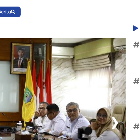
Berita
#
#
❯
#