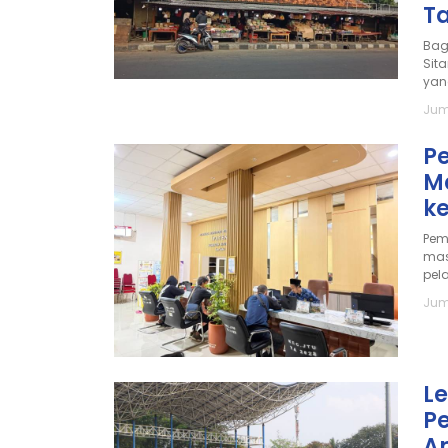
T
Bag
Sit
yang
Jum
P
M
k
Pem
mas
pela
Jum
L
Pe
A