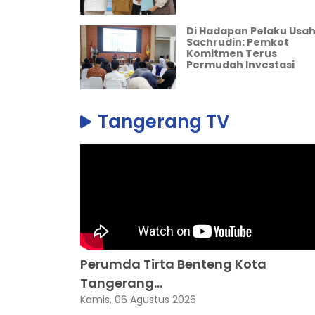
Dal
Kem
Di Hadapan Pelaku Usah
(AS
Sachrudin: Pemkot
Jum
Komitmen Terus
Permudah Investasi
Fi
Si
Tangerang TV
H
Dal
Rep
BPBD
Jum
T
Perumda Tirta Benteng Kota
K
Tangerang...
Pe
Kamis, 06 Agustus 2026
T