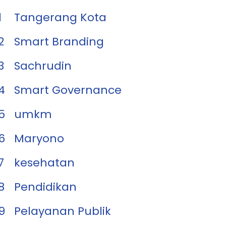
1
Tangerang Kota
2
Smart Branding
3
Sachrudin
4
Smart Governance
5
umkm
6
Maryono
7
kesehatan
8
Pendidikan
9
Pelayanan Publik