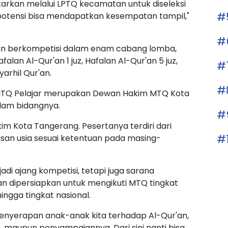
rkan melalui LPTQ kecamatan untuk diseleksi
#
i potensi bisa mendapatkan kesempatan tampil,"
#
kan berkompetisi dalam enam cabang lomba,
afalan Al-Qur'an 1 juz, Hafalan Al-Qur'an 5 juz,
#
arhil Qur'an.
#
 MTQ Pelajar merupakan Dewan Hakim MTQ Kota
lam bidangnya.
#
kim Kota Tangerang. Pesertanya terdiri dari
#
san usia sesuai ketentuan pada masing-
di ajang kompetisi, tetapi juga sarana
an dipersiapkan untuk mengikuti MTQ tingkat
ingga tingkat nasional.
 penyerapan anak-anak kita terhadap Al-Qur'an,
, maupun penyampaiannya. Dari sini nanti bisa