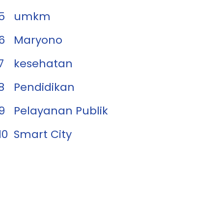
5
umkm
6
Maryono
7
kesehatan
8
Pendidikan
9
Pelayanan Publik
10
Smart City