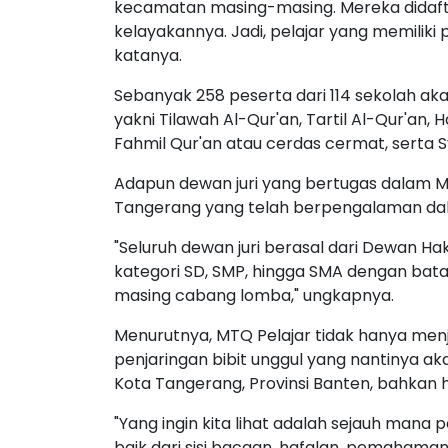
kecamatan masing-masing. Mereka didafta
kelayakannya. Jadi, pelajar yang memilik
katanya.
Sebanyak 258 peserta dari 114 sekolah a
yakni Tilawah Al-Qur'an, Tartil Al-Qur'an, H
Fahmil Qur'an atau cerdas cermat, serta Sy
Adapun dewan juri yang bertugas dalam
Tangerang yang telah berpengalaman da
"Seluruh dewan juri berasal dari Dewan Ha
kategori SD, SMP, hingga SMA dengan bata
masing cabang lomba," ungkapnya.
Menurutnya, MTQ Pelajar tidak hanya menja
penjaringan bibit unggul yang nantinya ak
Kota Tangerang, Provinsi Banten, bahkan h
"Yang ingin kita lihat adalah sejauh mana
baik dari sisi bacaan, hafalan, pemahaman