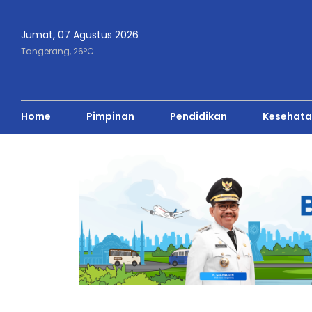
Jumat, 07 Agustus 2026
o
Tangerang,
26
C
Home
Pimpinan
Pendidikan
Kesehata