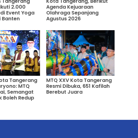
 Tangerang
Kota Tangerang, Berikut
kuti 2.000
Agenda Kejuaraan
adi Event Yoga
Olahraga Sepanjang
i Banten
Agustus 2026
ota Tangerang
MTQ XXV Kota Tangerang
aryono: MTQ
Resmi Dibuka, 651 Kafilah
sai, Semangat
Berebut Juara
k Boleh Redup