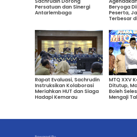
Sachrudin Dorong
Agendakan
Persatuan dan Sinergi
Beryoga Dii
Antarlembaga
Peserta, J
Terbesar d
Rapat Evaluasi, Sachrudin
MTQ XXV K
Instruksikan Kolaborasi
Ditutup, M
Meriahkan HUT dan Siaga
Boleh Sele
Hadapi Kemarau
Mengaji Ta
Powered By