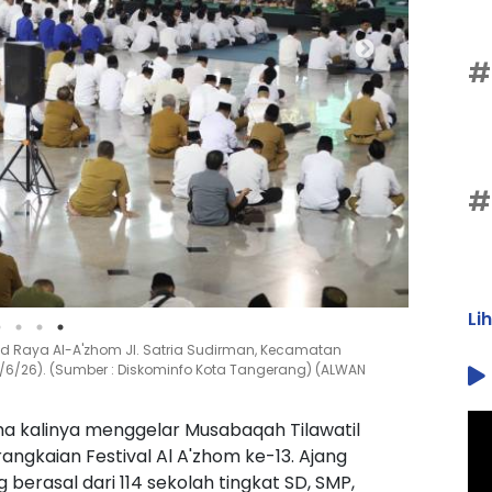
#
#
Li
id Raya Al-A'zhom Jl. Satria Sudirman, Kecamatan
5/6/26). (Sumber : Diskominfo Kota Tangerang) (ALWAN
a kalinya menggelar Musabaqah Tilawatil
angkaian Festival Al A'zhom ke-13. Ajang
 berasal dari 114 sekolah tingkat SD, SMP,