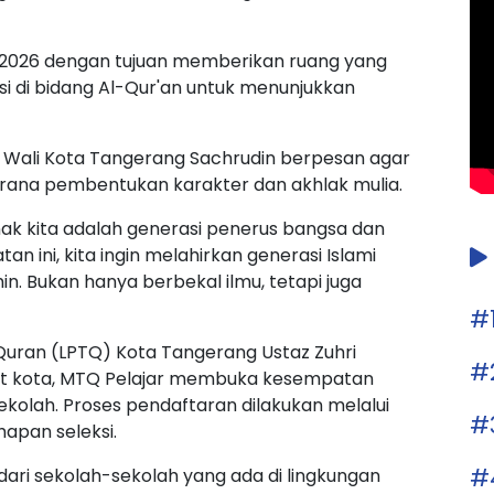
ni 2026 dengan tujuan memberikan ruang yang
nsi di bidang Al-Qur'an untuk menunjukkan
, Wali Kota Tangerang Sachrudin berpesan agar
arana pembentukan karakter dan akhlak mulia.
ak kita adalah generasi penerus bangsa dan
n ini, kita ingin melahirkan generasi Islami
in. Bukan hanya berbekal ilmu, tetapi juga
#
uran (LPTQ) Kota Tangerang Ustaz Zuhri
#
at kota, MTQ Pelajar membuka kesempatan
sekolah. Proses pendaftaran dilakukan melalui
#
apan seleksi.
#
 dari sekolah-sekolah yang ada di lingkungan