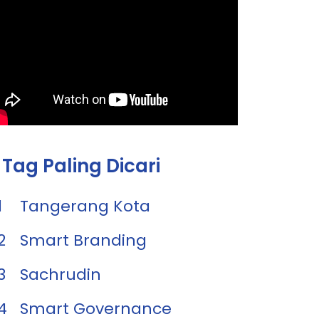
Tag Paling Dicari
1
Tangerang Kota
2
Smart Branding
3
Sachrudin
4
Smart Governance