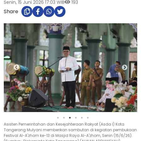
Senin, 15 Juni 2026 17:03 WIB
193
Share
Wali Kota Tangerang Sachrudin memberikan sambutan di kegiatan
pembukaan Festival Al-A'zhom di Masjid Raya Al-A'zhom Jl. Satria
Sudirman, Kecamatan Tangerang, Kota Tangerang, Provinsi Banten,