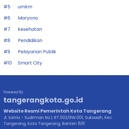
#4
Smart Governance
#5
umkm
#6
Maryono
#7
kesehatan
#8
Pendidikan
#9
Pelayanan Publik
#10
Smart City
Powered By
tangerangkota.go.id
Website Resmi Pemerintah Kota Tangerang
Jl. Satria - Sudirman No.1, RT.002/RW.001, Sukaasih, Kec.
Tangerang, Kota Tangerang, Banten 15111