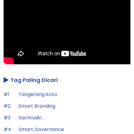
Tag Paling Dicari
#1
Tangerang Kota
#2
Smart Branding
#3
Sachrudin