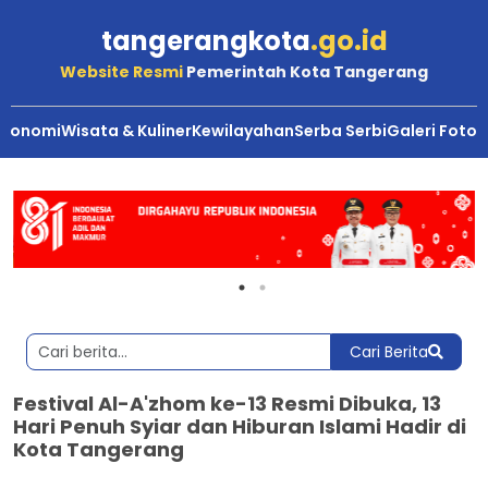
tangerangkota
.go.id
Website Resmi
Pemerintah Kota Tangerang
Ekonomi
Wisata & Kuliner
Kewilayahan
Serba Serbi
Galeri Foto
Cari Berita
Festival Al-A'zhom ke-13 Resmi Dibuka, 13
Hari Penuh Syiar dan Hiburan Islami Hadir di
Kota Tangerang