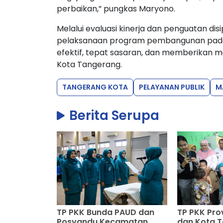
perbaikan,” pungkas Maryono.
Melalui evaluasi kinerja dan penguatan dis
pelaksanaan program pembangunan pada S
efektif, tepat sasaran, dan memberikan 
Kota Tangerang.
TANGERANG KOTA
PELAYANAN PUBLIK
M
Berita Serupa
TP PKK Bunda PAUD dan
TP PKK Pro
Posyandu Kecamatan
dan Kota T