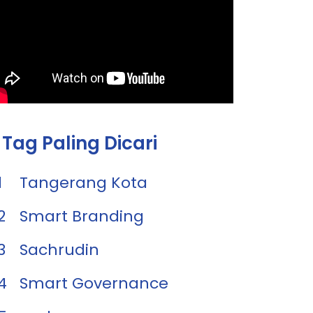
Tag Paling Dicari
1
Tangerang Kota
2
Smart Branding
3
Sachrudin
4
Smart Governance