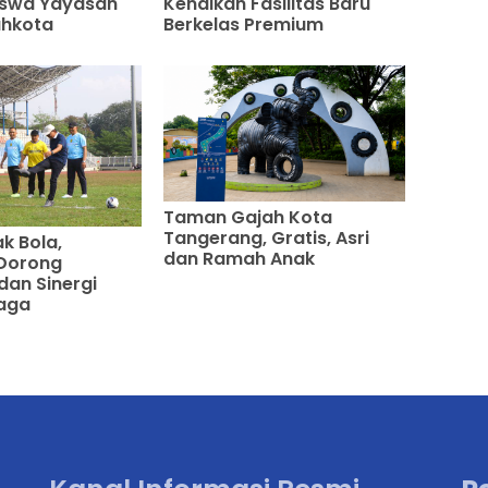
iswa Yayasan
Kenalkan Fasilitas Baru
ahkota
Berkelas Premium
Taman Gajah Kota
Tangerang, Gratis, Asri
k Bola,
dan Ramah Anak
 Dorong
dan Sinergi
aga
Kanal Informasi Resmi
P