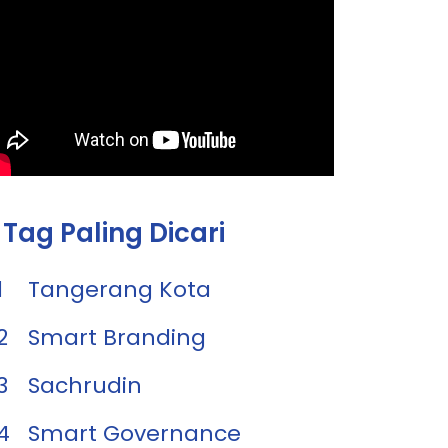
Tag Paling Dicari
1
Tangerang Kota
2
Smart Branding
3
Sachrudin
4
Smart Governance