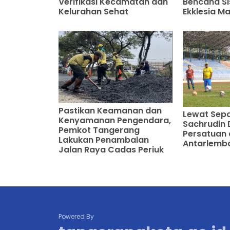
Verifikasi Kecamatan dan
Bencana S
Kelurahan Sehat
Ekklesia M
Pastikan Keamanan dan
Lewat Sepa
Kenyamanan Pengendara,
Sachrudin
Pemkot Tangerang
Persatuan 
Lakukan Penambalan
Antarlemb
Jalan Raya Cadas Periuk
Powered By