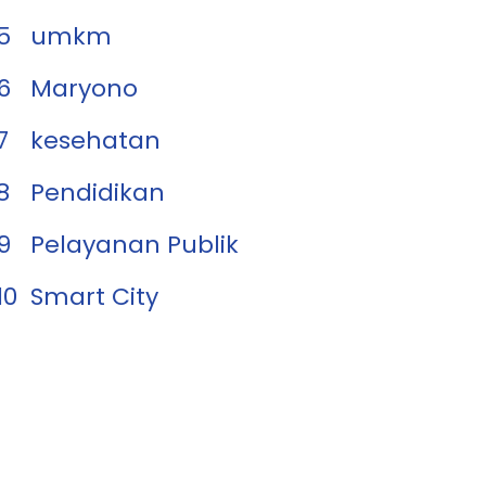
5
umkm
6
Maryono
7
kesehatan
8
Pendidikan
9
Pelayanan Publik
10
Smart City