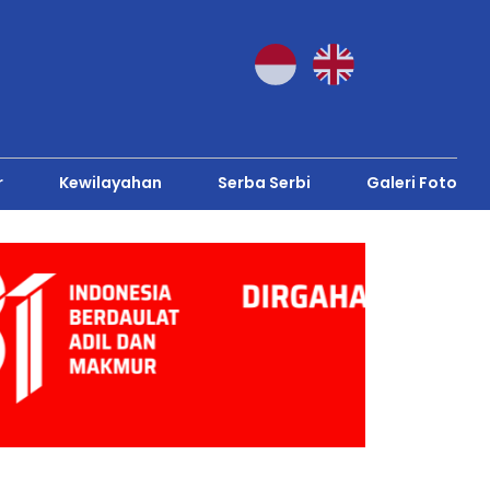
r
Kewilayahan
Serba Serbi
Galeri Foto