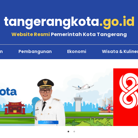
tangerangkota
.go.id
Website Resmi
Pemerintah Kota Tangerang
n
Pembangunan
Ekonomi
Wisata & Kuline