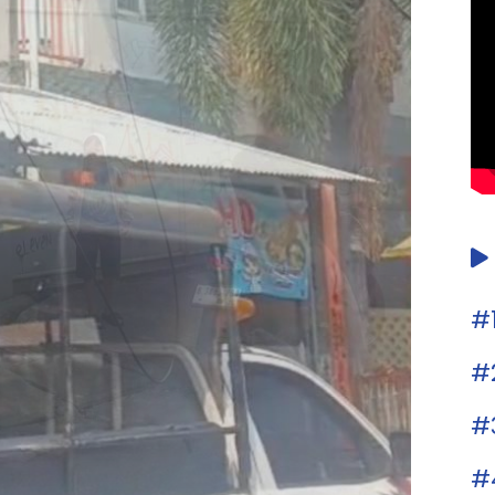
#
#
#
#