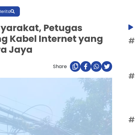
Berita
arakat, Petugas
ng Kabel Internet yang
#
ra Jaya
Share
#
#