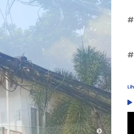
#
#
Li