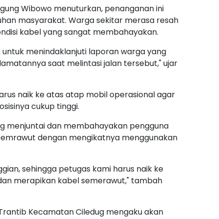
 Agung Wibowo menuturkan, penanganan ini
luhan masyarakat. Warga sekitar merasa resah
ondisi kabel yang sangat membahayakan.
 untuk menindaklanjuti laporan warga yang
atannya saat melintasi jalan tersebut," ujar
rus naik ke atas atap mobil operasional agar
isinya cukup tinggi.
yang menjuntai dan membahayakan pengguna
ng semrawut dengan mengikatnya menggunakan
ggian, sehingga petugas kami harus naik ke
dan merapikan kabel semerawut," tambah
k Trantib Kecamatan Ciledug mengaku akan