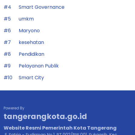
#4
Smart Governance
#5
umkm
#6
Maryono
#7
kesehatan
#8
Pendidikan
#9
Pelayanan Publik
#10
Smart City
Powered By
tangerangkota.go.id
Website Resmi Pemerintah Kota Tangerang
Jl. Satria - Sudirman No.1, RT.002/RW.001, Sukaasih, Kec.