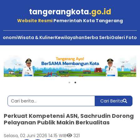
tangerangkota
.go.id
Website Resmi
Pemerintah Kota Tangerang
Ekonomi
Wisata & Kuliner
Kewilayahan
Serba Serbi
Galeri Foto
Cari Berita
Perkuat Kompetensi ASN, Sachrudin Dorong
Pelayanan Publik Makin Berkualitas
Selasa, 02 Juni 2026 14:15 WIB
321