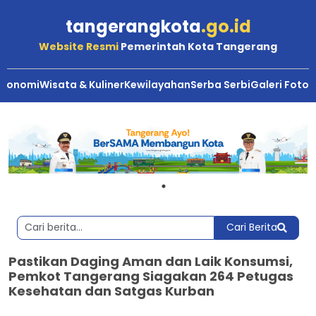
tangerangkota
.go.id
Website Resmi
Pemerintah Kota Tangerang
Ekonomi
Wisata & Kuliner
Kewilayahan
Serba Serbi
Galeri Foto
Cari Berita
Pastikan Daging Aman dan Laik Konsumsi,
Pemkot Tangerang Siagakan 264 Petugas
Kesehatan dan Satgas Kurban