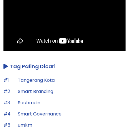
Tag Paling Dicari
#1
Tangerang Kota
#2
Smart Branding
#3
Sachrudin
#4
Smart Governance
#5
umkm