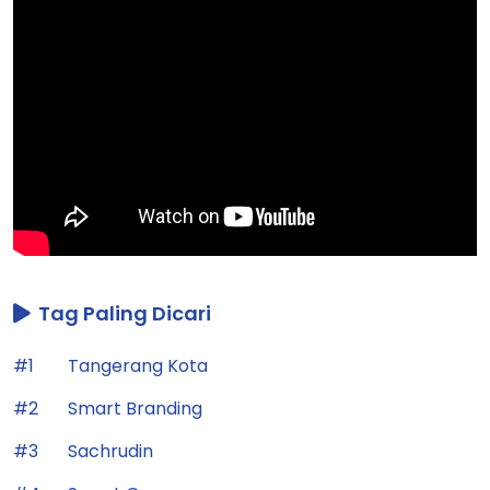
Tag Paling Dicari
#1
Tangerang Kota
#2
Smart Branding
#3
Sachrudin