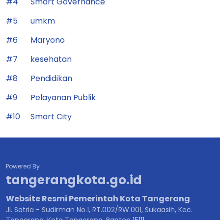
#4
Smart Governance
#5
umkm
#6
Maryono
#7
kesehatan
#8
Pendidikan
#9
Pelayanan Publik
#10
Smart City
Powered By
tangerangkota.go.id
Website Resmi Pemerintah Kota Tangerang
Jl. Satria - Sudirman No.1, RT.002/RW.001, Sukaasih, Kec.