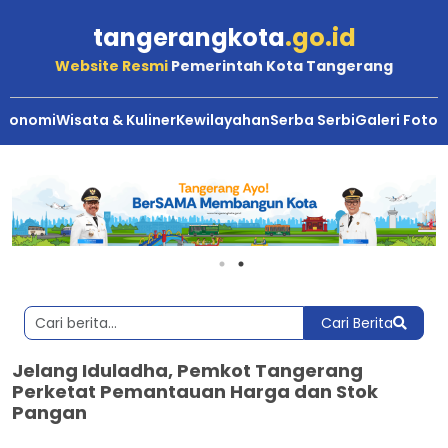
tangerangkota
.go.id
Website Resmi
Pemerintah Kota Tangerang
Ekonomi
Wisata & Kuliner
Kewilayahan
Serba Serbi
Galeri Foto
Cari Berita
Jelang Iduladha, Pemkot Tangerang
Perketat Pemantauan Harga dan Stok
Pangan