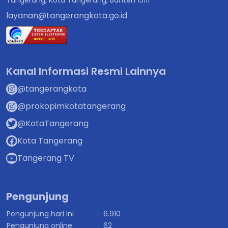
Tangerang, Kota Tangerang, Banten 15111
layanan@tangerangkota.go.id
Kanal Informasi Resmi Lainnya
@tangerangkota
@prokopimkotatangerang
@KotaTangerang
Kota Tangerang
Tangerang TV
Pengunjung
Pengunjung hari ini
:
6.910
Pengunjung online
:
62