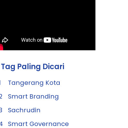
Tag Paling Dicari
1
Tangerang Kota
2
Smart Branding
3
Sachrudin
4
Smart Governance