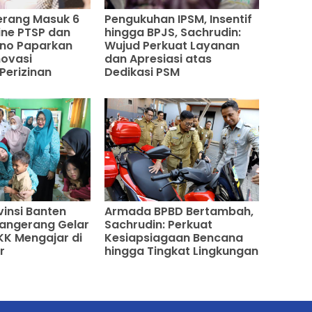
erang Masuk 6
Pengukuhan IPSM, Insentif
ne PTSP dan
hingga BPJS, Sachrudin:
ono Paparkan
Wujud Perkuat Layanan
novasi
dan Apresiasi atas
Perizinan
Dedikasi PSM
vinsi Banten
Armada BPBD Bertambah,
angerang Gelar
Sachrudin: Perkuat
K Mengajar di
Kesiapsiagaan Bencana
r
hingga Tingkat Lingkungan