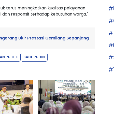
#
ntuk terus meningkatkan kualitas pelayanan
l dan responsif terhadap kebutuhan warga,"
#
#
gerang Ukir Prestasi Gemilang Sepanjang
#
#
AN PUBLIK
SACHRUDIN
#