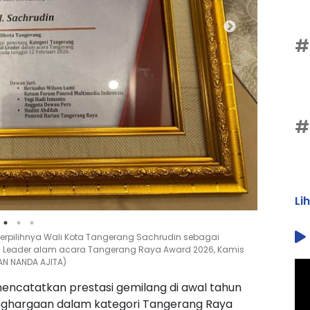
#
#
Li
erpilihnya Wali Kota Tangerang Sachrudin sebagai
 Leader alam acara Tangerang Raya Award 2026, Kamis
AN NANDA AJITA)
encatatkan prestasi gemilang di awal tahun
enghargaan dalam kategori Tangerang Raya