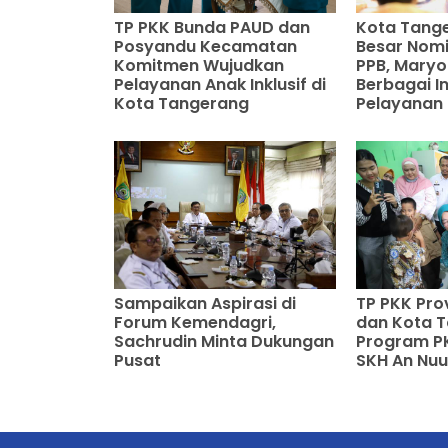
TP PKK Bunda PAUD dan
Kota Tang
Posyandu Kecamatan
Besar Nomi
Komitmen Wujudkan
PPB, Mary
Pelayanan Anak Inklusif di
Berbagai I
Kota Tangerang
Pelayanan 
Sampaikan Aspirasi di
TP PKK Pro
Forum Kemendagri,
dan Kota T
Sachrudin Minta Dukungan
Program PK
Pusat
SKH An Nuu