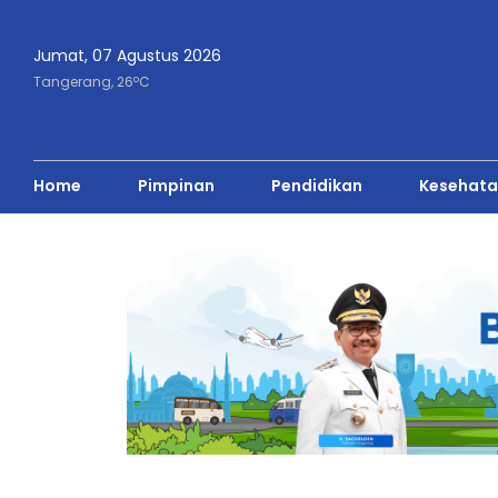
Jumat, 07 Agustus 2026
o
Tangerang,
26
C
Home
Pimpinan
Pendidikan
Kesehata