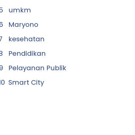
5
umkm
6
Maryono
7
kesehatan
8
Pendidikan
9
Pelayanan Publik
10
Smart City