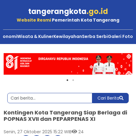
tangerangkota
.go.id
Website Resmi
Pemerintah Kota Tangerang
Ekonomi
Wisata & Kuliner
Kewilayahan
Serba Serbi
Galeri Foto
Cari Berita
Kontingen Kota Tangerang Siap Berlaga di
POPNAS XVII dan PEPARPENAS XI
Senin, 27 Oktober 2025 15:22 WIB
24