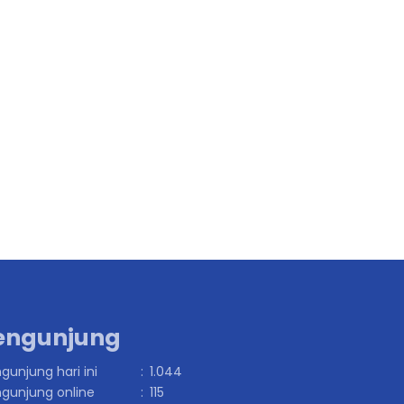
engunjung
gunjung hari ini
:
1.044
gunjung online
:
115