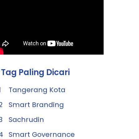
Tag Paling Dicari
1
Tangerang Kota
2
Smart Branding
3
Sachrudin
4
Smart Governance