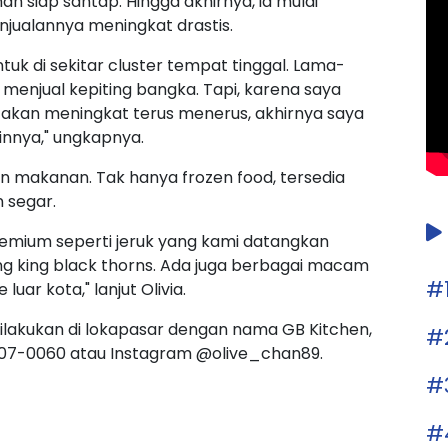
 siap santap. Hingga akhirnya, ia mulai
jualannya meningkat drastis.
k di sekitar cluster tempat tinggal. Lama-
enjual kepiting bangka. Tapi, karena saya
n akan meningkat terus menerus, akhirnya saya
innya," ungkapnya.
an makanan. Tak hanya frozen food, tersedia
 segar.
emium seperti jeruk yang kami datangkan
ng king black thorns. Ada juga berbagai macam
#
uar kota," lanjut Olivia.
lakukan di lokapasar dengan nama GB Kitchen,
#
07-0060 atau Instagram @olive_chan89.
#
#