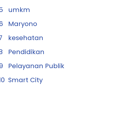
5
umkm
6
Maryono
7
kesehatan
8
Pendidikan
9
Pelayanan Publik
10
Smart City