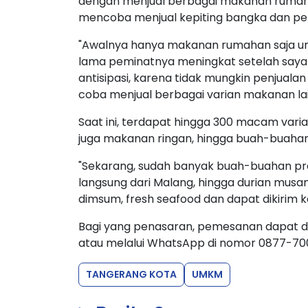
dengan menjual berbagai makanan rumahan
mencoba menjual kepiting bangka dan pen
"Awalnya hanya makanan rumahan saja untu
lama peminatnya meningkat setelah saya m
antisipasi, karena tidak mungkin penjuala
coba menjual berbagai varian makanan la
Saat ini, terdapat hingga 300 macam vari
juga makanan ringan, hingga buah-buahan
"Sekarang, sudah banyak buah-buahan pr
langsung dari Malang, hingga durian musa
dimsum, fresh seafood dan dapat dikirim ke l
Bagi yang penasaran, pemesanan dapat di
atau melalui WhatsApp di nomor 0877-70
TANGERANG KOTA
UMKM