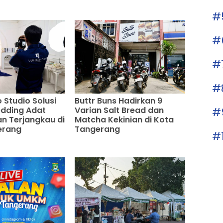
#
#
#
#
 Studio Solusi
Buttr Buns Hadirkan 9
#
dding Adat
Varian Salt Bread dan
n Terjangkau di
Matcha Kekinian di Kota
erang
Tangerang
#