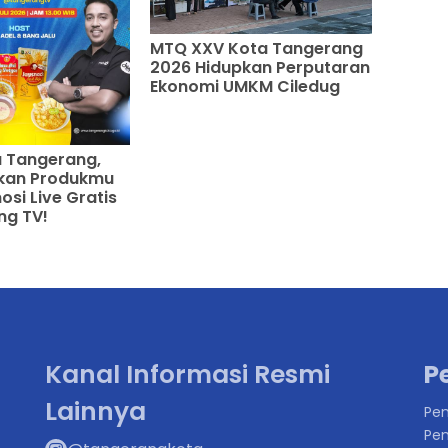
MTQ XXV Kota Tangerang
2026 Hidupkan Perputaran
Ekonomi UMKM Ciledug
 Tangerang,
rkan Produkmu
si Live Gratis
ng TV!
Kanal Informasi Resmi
P
Lainnya
Pen
Pen