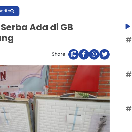
Berita
 Serba Ada di GB
ang
#
Share
#
#