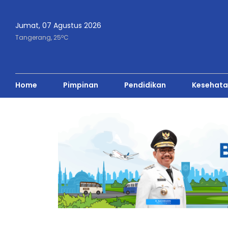
Jumat, 07 Agustus 2026
o
Tangerang,
25
C
Home
Pimpinan
Pendidikan
Kesehata