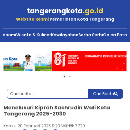
tangerangkota
.go.id
Website Resmi
Pemerintah Kota Tangerang
Ekonomi
Wisata & Kuliner
Kewilayahan
Serba Serbi
Galeri Foto
Cari Berita
Menelusuri Kiprah Sachrudin Wali Kota
Tangerang 2025-2030
Kamis, 20 Februari 2025 11:20 WIB
7720