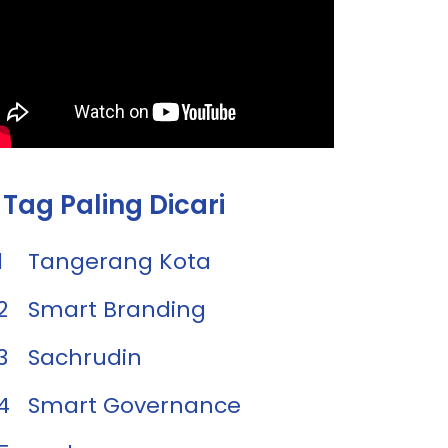
Tag Paling Dicari
1
Tangerang Kota
2
Smart Branding
3
Sachrudin
4
Smart Governance