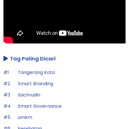
Tag Paling Dicari
#1
Tangerang Kota
#2
Smart Branding
#3
Sachrudin
#4
Smart Governance
#5
umkm
#6
kesehatan