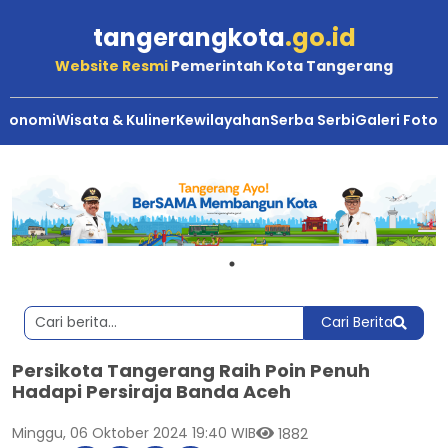
tangerangkota
.go.id
Website Resmi
Pemerintah Kota Tangerang
Ekonomi
Wisata & Kuliner
Kewilayahan
Serba Serbi
Galeri Foto
Cari Berita
Persikota Tangerang Raih Poin Penuh
Hadapi Persiraja Banda Aceh
Minggu, 06 Oktober 2024 19:40 WIB
1882