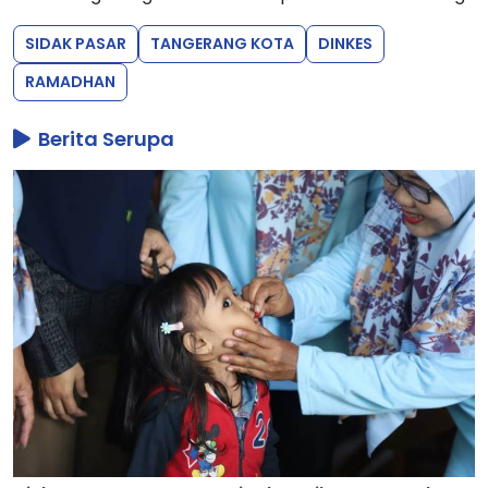
SIDAK PASAR
TANGERANG KOTA
DINKES
RAMADHAN
Berita Serupa