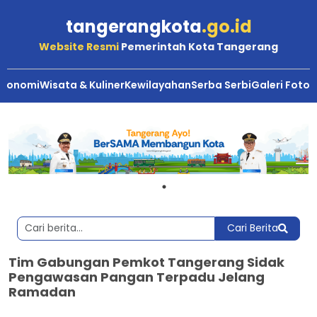
tangerangkota
.go.id
Website Resmi
Pemerintah Kota Tangerang
Ekonomi
Wisata & Kuliner
Kewilayahan
Serba Serbi
Galeri Foto
Cari Berita
Tim Gabungan Pemkot Tangerang Sidak
Pengawasan Pangan Terpadu Jelang
Ramadan