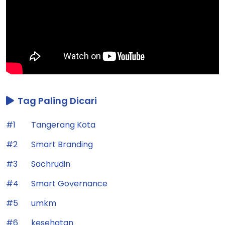
Tag Paling Dicari
#1
Tangerang Kota
#2
Smart Branding
#3
Sachrudin
#4
Smart Governance
#5
umkm
#6
kesehatan