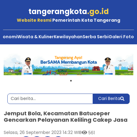
tangerangkota
.go.id
Website Resmi
Pemerintah Kota Tangerang
Ekonomi
Wisata & Kuliner
Kewilayahan
Serba Serbi
Galeri Foto
Cari Berita
Jemput Bola, Kecamatan Batuceper
Gencarkan Pelayanan Keliling Cakep Jasa
Selasa, 26 September 2023 14:32 WIB
561