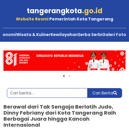
tangerangkota
.go.id
Website Resmi
Pemerintah Kota Tangerang
Ekonomi
Wisata & Kuliner
Kewilayahan
Serba Serbi
Galeri Foto
Cari Berita
Berawal dari Tak Sengaja Berlatih Judo,
Dinny Febriany dari Kota Tangerang Raih
Berbagai Juara hingga Kancah
Internasional