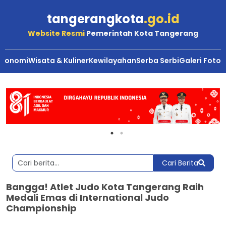
tangerangkota
.go.id
Website Resmi
Pemerintah Kota Tangerang
Ekonomi
Wisata & Kuliner
Kewilayahan
Serba Serbi
Galeri Foto
Cari Berita
Bangga! Atlet Judo Kota Tangerang Raih
Medali Emas di International Judo
Championship