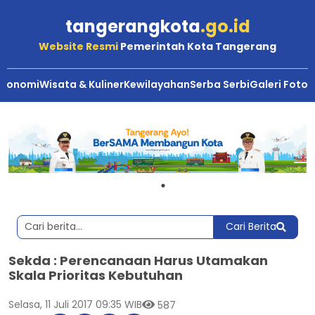
tangerangkota
.go.id
Website Resmi
Pemerintah Kota Tangerang
Ekonomi
Wisata & Kuliner
Kewilayahan
Serba Serbi
Galeri Foto
Cari Berita
Sekda : Perencanaan Harus Utamakan
Skala Prioritas Kebutuhan
Selasa, 11 Juli 2017 09:35 WIB
587