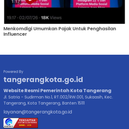
Menkomdigi Umumkan Pajak Untuk Penghasilan
Influencer
Powered By
tangerangkota.go.id
Website Resmi Pemerintah Kota Tangerang
Jl. Satria - Sudirman No.1, RT.002/RW.001, Sukaasih, Kec.
Tangerang, Kota Tangerang, Banten 15111
layanan@tangerangkota.go.id