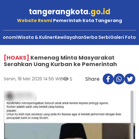
tangerangkota
.go.id
Website Resmi
Pemerintah Kota Tangerang
Ekonomi
Wisata & Kuliner
Kewilayahan
Serba Serbi
Galeri Foto
[HOAKS]
Kemenag Minta Masyarakat
Serahkan Uang Kurban ke Pemerintah
Share
Senin, 18 Mei 2026 14:56 WIB
5