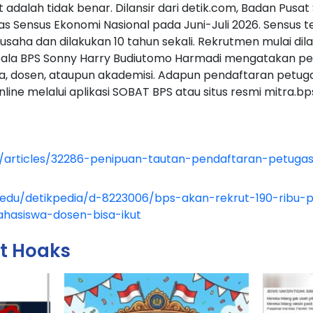
 adalah tidak benar. Dilansir dari detik.com, Badan Pusat 
as Sensus Ekonomi Nasional pada Juni-Juli 2026. Sensus t
saha dan dilakukan 10 tahun sekali. Rekrutmen mulai di
epala BPS Sonny Harry Budiutomo Harmadi mengatakan pe
a, dosen, ataupun akademisi. Adapun pendaftaran petug
line melalui aplikasi SOBAT BPS atau situs resmi mitra.bps
id/articles/32286-penipuan-tautan-pendaftaran-petuga
/edu/detikpedia/d-8223006/bps-akan-rekrut-190-ribu-
hasiswa-dosen-bisa-ikut
it Hoaks