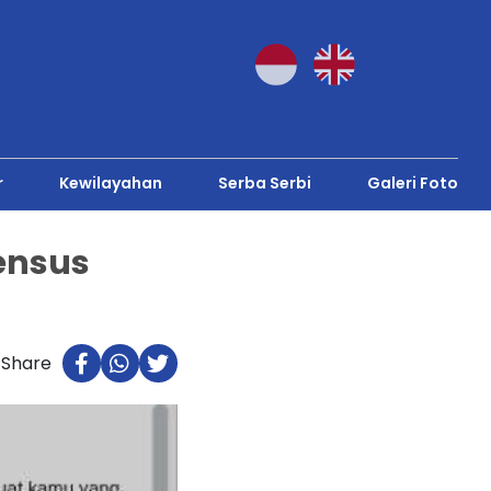
r
Kewilayahan
Serba Serbi
Galeri Foto
ensus
Share