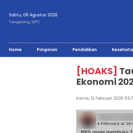
Sabtu, 08 Agustus 2026
o
Tangerang,
28
C
Home
Pimpinan
Pendidikan
Kesehata
[HOAKS]
Ta
Ekonomi 20
Kamis, 12 Februari 2026 11:5