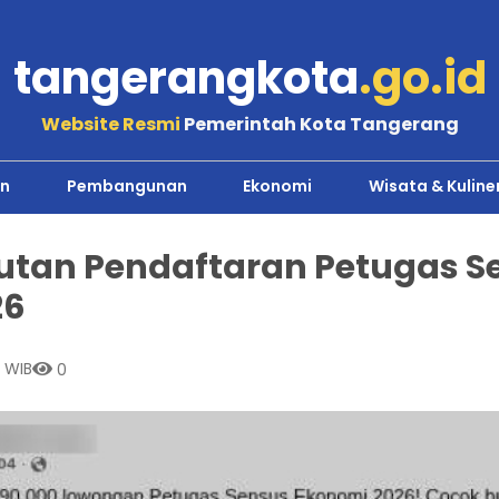
tangerangkota
.go.id
Website Resmi
Pemerintah Kota Tangerang
n
Pembangunan
Ekonomi
Wisata & Kuline
utan Pendaftaran Petugas S
26
7 WIB
0